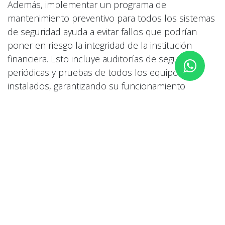
Además, implementar un programa de
mantenimiento preventivo para todos los sistemas
de seguridad ayuda a evitar fallos que podrían
poner en riesgo la integridad de la institución
financiera. Esto incluye auditorías de seguridad
periódicas y pruebas de todos los equipos
instalados, garantizando su funcionamiento
óptimo.
Uso de Tecnología Avanzada
Finalmente, la adopción de tecnologías avanzadas
es clave para mejorar la seguridad en las
instituciones bancarias. Desde inteligencia artificial
hasta la ciberseguridad, las soluciones
innovadoras permiten a los bancos no solo
proteger su infraestructura física, sino también
salvaguardar sus sistemas de datos. La