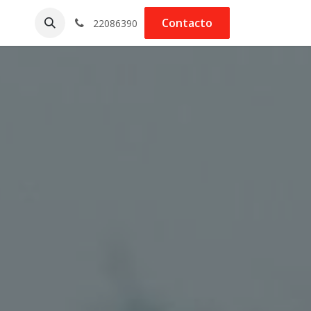
Contacto
22086390