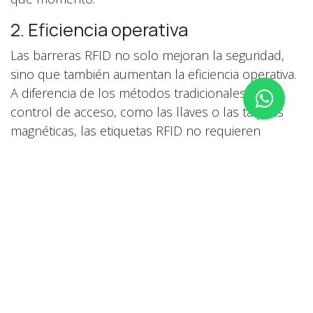
2. Eficiencia operativa
Las barreras RFID no solo mejoran la seguridad,
sino que también aumentan la eficiencia operativa.
A diferencia de los métodos tradicionales de
control de acceso, como las llaves o las tarjetas
magnéticas, las etiquetas RFID no requieren
contacto físico con el lector. Esto reduce el tiempo
de espera en los puntos de entrada y salida,
mejorando el flujo de personas y vehículos.
La automatización del control de acceso mediante
barreras RFID también reduce la necesidad de
personal de seguridad en los puntos de entrada.
Esto puede resultar en un ahorro significativo en
costos laborales, especialmente en grandes
instalaciones o empresas con múltiples